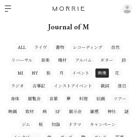
ロ
Journal of M
ALL
ライヴ
書物
レコーディング
自然
リハーサル
音楽
機材
アルバム
ギター
詩
MI
NY
旅
月
イベント
映像
花
ラジオ
古事記
インストアイベント
歌詞
落日
身体
展覧会
言葉
夢
料理
絵画
ツアー
映画
取材
病
SF
展示会
雑感
神社
謎
ジム
桜
初詣
ドラマ
キャンペーン