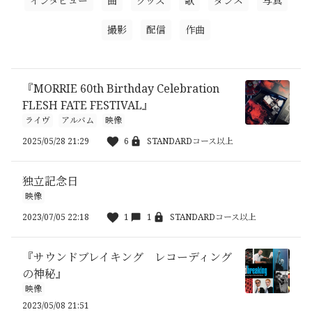
インタビュー
曲
グッズ
歌
ダンス
写真
撮影
配信
作曲
『MORRIE 60th Birthday Celebration
FLESH FATE FESTIVAL』
ライヴ
アルバム
映像
2025/05/28 21:29
6
STANDARDコース以上
独立記念日
映像
2023/07/05 22:18
1
1
STANDARDコース以上
『サウンドブレイキング レコーディング
の神秘』
映像
2023/05/08 21:51