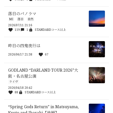
落日のパノラマ
MI
落日
自然
2026/07/11 21:16
159
1
STANDARDコース以上
昨日の四鬼夜行は
2026/06/17 21:38
67
GODLAND “DARLAND TOUR 2026”大
阪・名古屋公演
ライヴ
2026/04/18 20:42
88
STANDARDコース以上
“Spring Gods Return” in Matsuyama,
Kyoto and Ibaraki【後編】