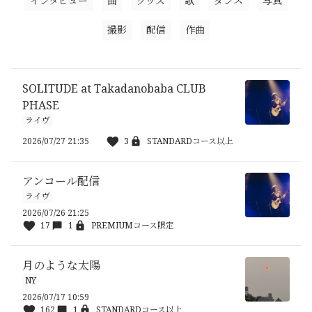
インタビュー
曲
グッズ
歌
ダンス
写真
撮影
配信
作曲
SOLITUDE at Takadanobaba CLUB
PHASE
ライヴ
2026/07/27 21:35
3
STANDARDコース以上
アンコール配信
ライヴ
2026/07/26 21:25
17
1
PREMIUMコース限定
月のような太陽
NY
2026/07/17 10:59
162
1
STANDARDコース以上