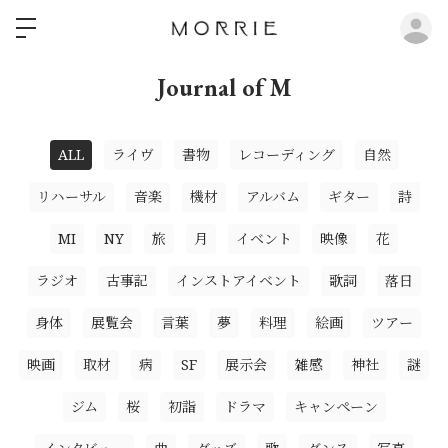
ロ
Journal of M
ALL
ライヴ
書物
レコーディング
自然
リハーサル
音楽
機材
アルバム
ギター
詩
MI
NY
旅
月
イベント
映像
花
ラジオ
古事記
インストアイベント
歌詞
落日
身体
展覧会
言葉
夢
料理
絵画
ツアー
映画
取材
病
SF
展示会
雑感
神社
謎
ジム
桜
初詣
ドラマ
キャンペーン