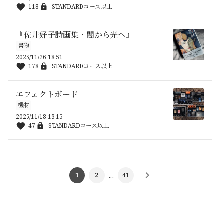
118
STANDARDコース以上
『佐井好子詩画集・闇から光へ』
書物
2025/11/26 18:51
178
STANDARDコース以上
エフェクトボード
機材
2025/11/18 13:15
47
STANDARDコース以上
1
2
…
41