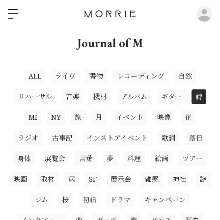
ロ
Journal of M
ALL
ライヴ
書物
レコーディング
自然
リハーサル
音楽
機材
アルバム
ギター
詩
MI
NY
旅
月
イベント
映像
花
ラジオ
古事記
インストアイベント
歌詞
落日
身体
展覧会
言葉
夢
料理
絵画
ツアー
映画
取材
病
SF
展示会
雑感
神社
謎
ジム
桜
初詣
ドラマ
キャンペーン