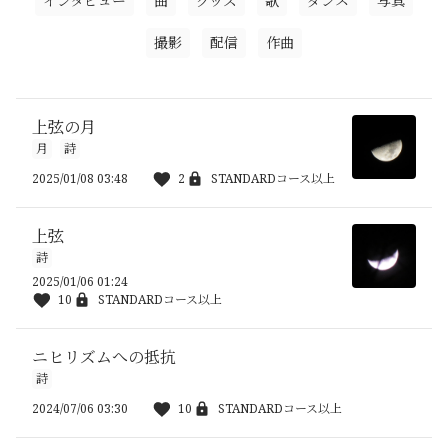
インタビュー
曲
グッズ
歌
ダンス
写真
撮影
配信
作曲
上弦の月
月
詩
2025/01/08 03:48
2
STANDARDコース以上
上弦
詩
2025/01/06 01:24
10
STANDARDコース以上
ニヒリズムへの抵抗
詩
2024/07/06 03:30
10
STANDARDコース以上