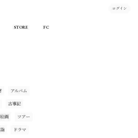
ログイン
STORE
FC
材
アルバム
古事記
絵画
ツアー
初詣
ドラマ