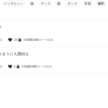
インタビュー
曲
グッズ
歌
ダンス
写真
撮影
チ
31
20
STANDARDコース以上
あまりに人間的な
44
1
STANDARDコース以上