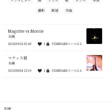
インタビュー
曲
グッズ
歌
ダンス
写真
撮影
配信
作曲
Magritte vs Morrie
絵画
2024/09/24 01:49
1
STANDARDコース以上
マティス展
絵画
2023/08/04 22:19
1
STANDARDコース以上
TOP