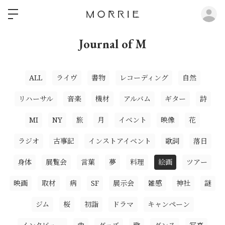
ロ
Journal of M
ALL
ライヴ
書物
レコーディング
自然
リハーサル
音楽
機材
アルバム
ギター
詩
MI
NY
旅
月
イベント
映像
花
ラジオ
古事記
インストアイベント
歌詞
落日
身体
展覧会
言葉
夢
料理
絵画
ツアー
映画
取材
病
SF
展示会
雑感
神社
謎
ジム
桜
初詣
ドラマ
キャンペーン