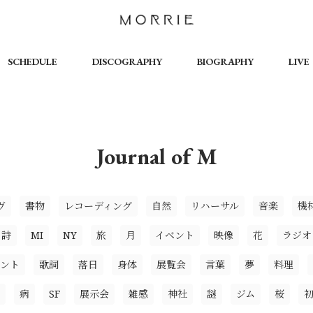
SCHEDULE
DISCOGRAPHY
BIOGRAPHY
LIVE
Journal of M
ヴ
書物
レコーディング
自然
リハーサル
音楽
機
詩
MI
NY
旅
月
イベント
映像
花
ラジオ
ント
歌詞
落日
身体
展覧会
言葉
夢
料理
病
SF
展示会
雑感
神社
謎
ジム
桜