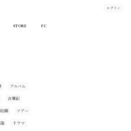
ログイン
STORE
FC
材
アルバム
古事記
絵画
ツアー
初詣
ドラマ