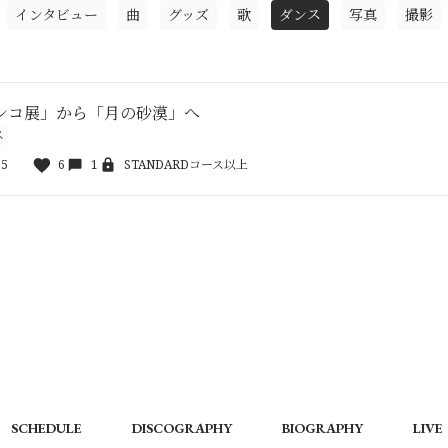
インタビュー
曲
グッズ
歌
ダンス
写真
撮影
シコ展」から「月の砂漠」へ
ス
15
6
1
STANDARDコース以上
SCHEDULE
DISCOGRAPHY
BIOGRAPHY
LIVE