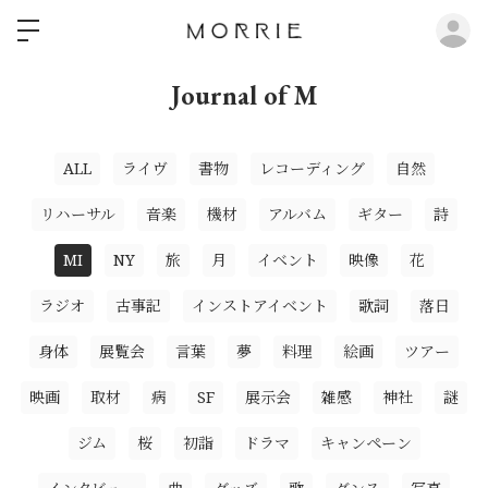
ロ
Journal of M
ALL
ライヴ
書物
レコーディング
自然
リハーサル
音楽
機材
アルバム
ギター
詩
MI
NY
旅
月
イベント
映像
花
ラジオ
古事記
インストアイベント
歌詞
落日
身体
展覧会
言葉
夢
料理
絵画
ツアー
映画
取材
病
SF
展示会
雑感
神社
謎
ジム
桜
初詣
ドラマ
キャンペーン