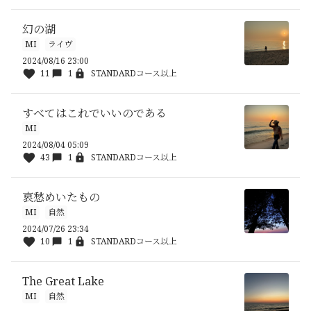
幻の湖
MI
ライヴ
2024/08/16 23:00
11
1
STANDARDコース以上
すべてはこれでいいのである
MI
2024/08/04 05:09
43
1
STANDARDコース以上
哀愁めいたもの
MI
自然
2024/07/26 23:34
10
1
STANDARDコース以上
The Great Lake
MI
自然