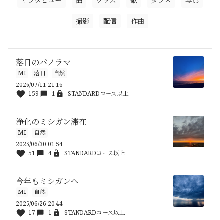
インタビュー
曲
グッズ
歌
ダンス
写真
撮影
配信
作曲
落日のパノラマ
MI
落日
自然
2026/07/11 21:16
159
1
STANDARDコース以上
浄化のミシガン滞在
MI
自然
2025/06/30 01:54
51
4
STANDARDコース以上
今年もミシガンへ
MI
自然
2025/06/26 20:44
17
1
STANDARDコース以上