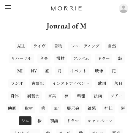
ロ
Journal of M
ALL
ライヴ
書物
レコーディング
自然
リハーサル
音楽
機材
アルバム
ギター
詩
MI
NY
旅
月
イベント
映像
花
ラジオ
古事記
インストアイベント
歌詞
落日
身体
展覧会
言葉
夢
料理
絵画
ツアー
映画
取材
病
SF
展示会
雑感
神社
謎
ジム
桜
初詣
ドラマ
キャンペーン