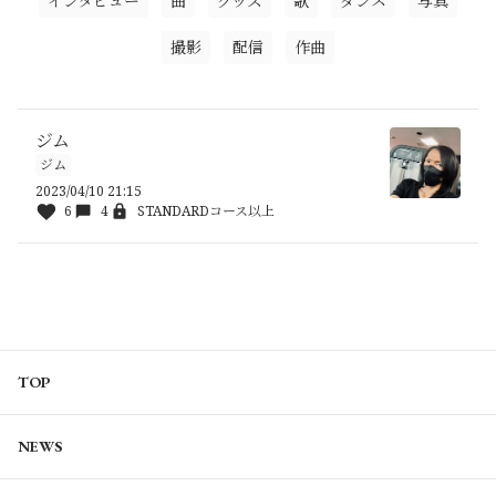
インタビュー
曲
グッズ
歌
ダンス
写真
撮影
配信
作曲
ジム
ジム
2023/04/10 21:15
6
4
STANDARDコース以上
TOP
NEWS