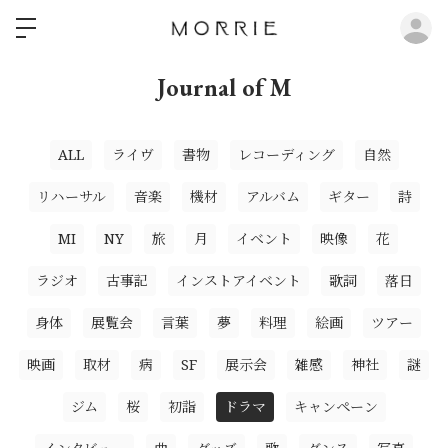
ロ
Journal of M
ALL
ライヴ
書物
レコーディング
自然
リハーサル
音楽
機材
アルバム
ギター
詩
MI
NY
旅
月
イベント
映像
花
ラジオ
古事記
インストアイベント
歌詞
落日
身体
展覧会
言葉
夢
料理
絵画
ツアー
映画
取材
病
SF
展示会
雑感
神社
謎
ジム
桜
初詣
ドラマ
キャンペーン