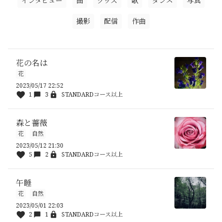
インタビュー
曲
グッズ
歌
ダンス
写真
撮影
配信
作曲
花の名は
花
2023/05/17 22:52
1
3
STANDARDコース以上
森と薔薇
花
自然
2023/05/12 21:30
5
2
STANDARDコース以上
午睡
花
自然
2023/05/01 22:03
2
1
STANDARDコース以上