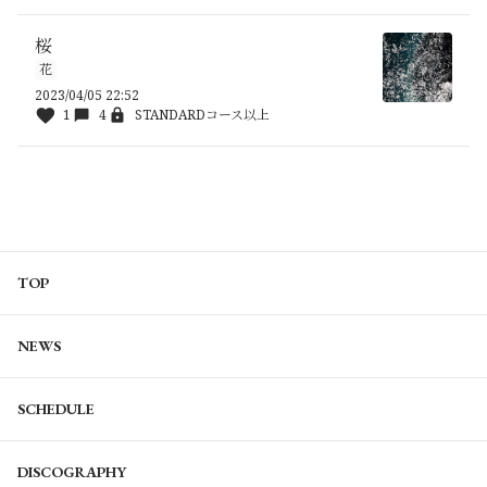
桜
花
2023/04/05 22:52
1
4
STANDARDコース以上
TOP
NEWS
SCHEDULE
DISCOGRAPHY