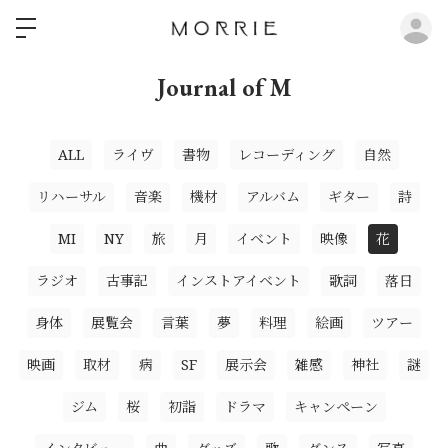
ロ
Journal of M
ALL
ライヴ
書物
レコーディング
自然
リハーサル
音楽
機材
アルバム
ギター
詩
MI
NY
旅
月
イベント
映像
花
ラジオ
古事記
インストアイベント
歌詞
落日
身体
展覧会
言葉
夢
料理
絵画
ツアー
映画
取材
病
SF
展示会
雑感
神社
謎
ジム
桜
初詣
ドラマ
キャンペーン