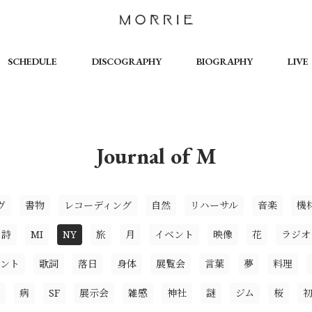
SCHEDULE
DISCOGRAPHY
BIOGRAPHY
LIVE
Journal of M
ヴ
書物
レコーディング
自然
リハーサル
音楽
機
詩
MI
NY
旅
月
イベント
映像
花
ラジオ
ント
歌詞
落日
身体
展覧会
言葉
夢
料理
病
SF
展示会
雑感
神社
謎
ジム
桜