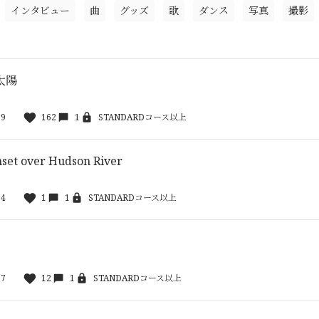
インタビュー
曲
グッズ
歌
ダンス
写真
撮影
太陽
59
162
1
STANDARDコース以上
nset over Hudson River
24
1
1
STANDARDコース以上
17
12
1
STANDARDコース以上