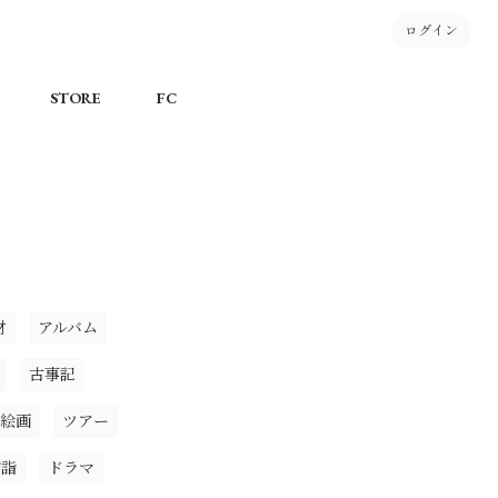
ログイン
STORE
FC
材
アルバム
古事記
絵画
ツアー
初詣
ドラマ