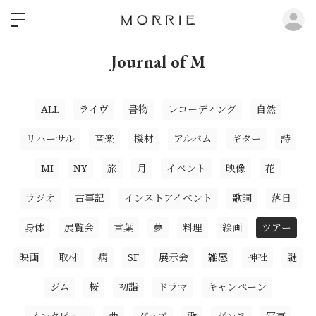
ロ
Journal of M
ALL
ライヴ
書物
レコーディング
自然
リハーサル
音楽
機材
アルバム
ギター
詩
MI
NY
旅
月
イベント
映像
花
ラジオ
古事記
インストアイベント
歌詞
落日
身体
展覧会
言葉
夢
料理
絵画
ツアー
映画
取材
病
SF
展示会
雑感
神社
謎
ジム
桜
初詣
ドラマ
キャンペーン