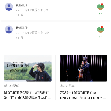
後藤礼子
ハートを10個送りました
10
8日前
後藤礼子
ハートを10個送りました
10
8日前
新しい記事
過去の記事
MORRIE FC旅行「幻天旅行
7/25(土) MORRIE the
第三回」申込締切は6月26日
UNIVERSE “SOLITUDE” ＠
(金) 13:00まで
高田馬場CLUB PHASE 開催
決定！