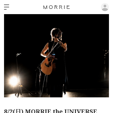
ロ
8/2(日) MORRIE the UNIVERSE