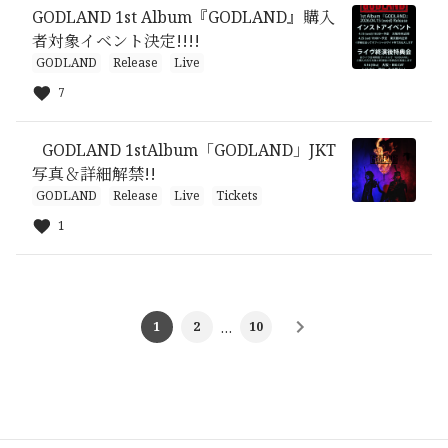
GODLAND 1st Album『GODLAND』購入
者対象イベント決定!!!!
GODLAND
Release
Live
7
GODLAND 1stAlbum「GODLAND」JKT
写真＆詳細解禁!!
GODLAND
Release
Live
Tickets
1
1
2
…
10