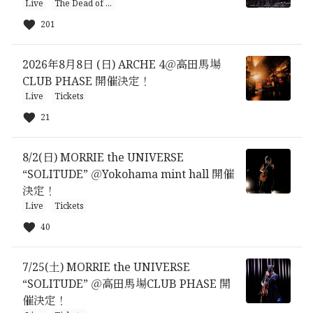
Live
The Dead of ...
201
2026年8月8日 (日) ARCHE 4＠高田馬場
CLUB PHASE 開催決定！
Live
Tickets
21
8/2(日) MORRIE the UNIVERSE
“SOLITUDE” ＠Yokohama mint hall 開催
決定！
Live
Tickets
40
7/25(土) MORRIE the UNIVERSE
“SOLITUDE” ＠高田馬場CLUB PHASE 開
催決定！