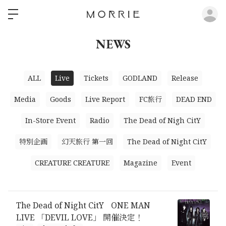
ロ
NEWS
ALL
Live
Tickets
GODLAND
Release
Media
Goods
Live Report
FC旅行
DEAD END
In-Store Event
Radio
The Dead of Nigh CitY
特別企画
幻天旅行 第一回
The Dead of Night CitY
CREATURE CREATURE
Magazine
Event
The Dead of Night CitY ONE MAN
LIVE 「DEVIL LOVE」 開催決定！