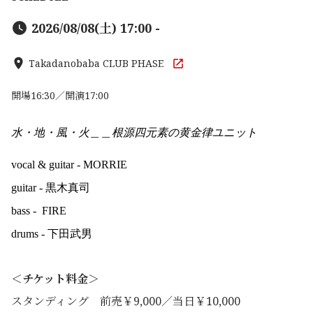
2026/08/08(土) 17:00 -
Takadanobaba CLUB PHASE
開場16:30／開演17:00
水・
地
・風・
火
＿＿根源四元素の黄金律ユニット
vocal & guitar - MORRIE
guitar - 黒木真司
bass - FIRE
drums -
下田武男
＜チケット料金＞
スタンディング 前売￥9,000／当日￥10,000