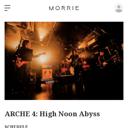
ロ
ARCHE 4: High Noon Abyss
SCHEDULE