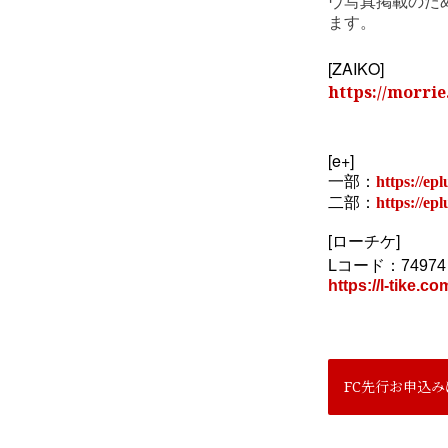
ヴ写真掲載のた
ます。
[ZAIKO]
https://morrie
[e+]
一部：
https://ep
二部：
https://ep
[
]
ローチケ
L
コード：
74974
https://l-tike.
FC先行お申込