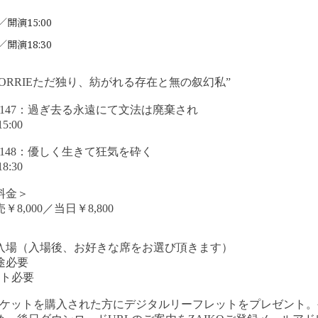
／開演15:00
／開演18:30
ORRIEただ独り、紡がれる存在と無の叙幻私”
147：
過ぎ去る永遠にて文法は廃棄され
5:00
148
：優しく生きて狂気を砕く
8:30
料金＞
,000／当日￥8,800
入場（入場後、お好きな席をお選び頂きます）
途必要
ット必要
にてチケットを購入された方にデジタルリーフレットをプレゼント