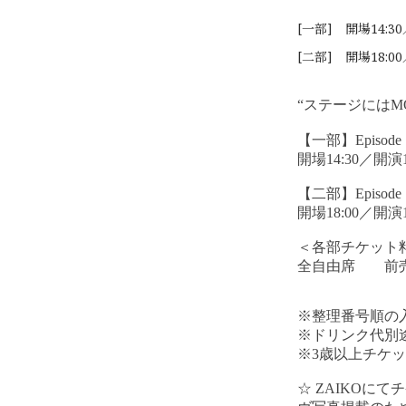
[一部] 開場14:30
[二部] 開場18:00
“ステージにはM
【一部】Episode 
開場14:30／開演1
【二部】Episode 
開場18:00／開演1
＜各部チケット
全自由席 前売￥8
※整理番号順の
※ドリンク代別
※3歳以上チケ
☆ ZAIKO