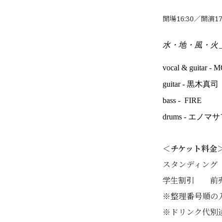
開場16:30／開演17
水・
地
・風・
火
vocal & guitar -
guitar - 黒木真司
bass - FIRE
drums -
エノマサ
＜チケット料金
スタンディング 前
学生割引 前売￥4
※整理番号順の
※ドリンク代別