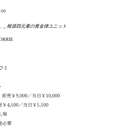
:00
＿＿根源四元素の黄金律ユニット
 MORRIE
フミ
＞
売￥9,000／当日￥10,000
,500／当日￥5,500
入場
途必要