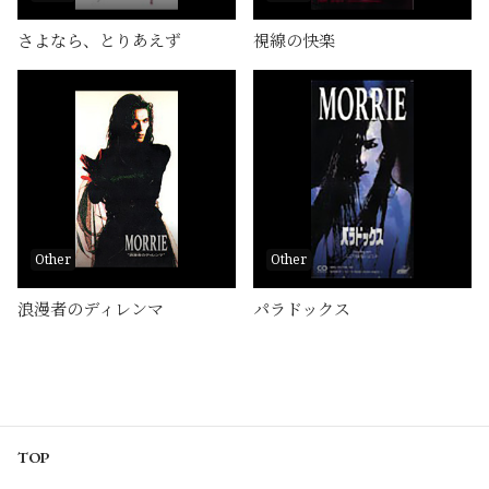
さよなら、とりあえず
視線の快楽
Other
Other
浪漫者のディレンマ
パラドックス
TOP