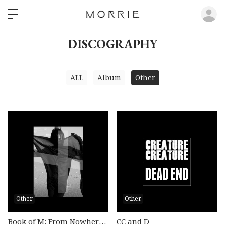
ロ
DISCOGRAPHY
ALL
Album
Other
Other
Other
Book of M: From Nowhere To Nowhere
CC and D