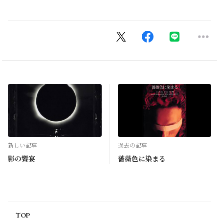
新しい記事
過去の記事
影の饗宴
薔薇色に染まる
TOP