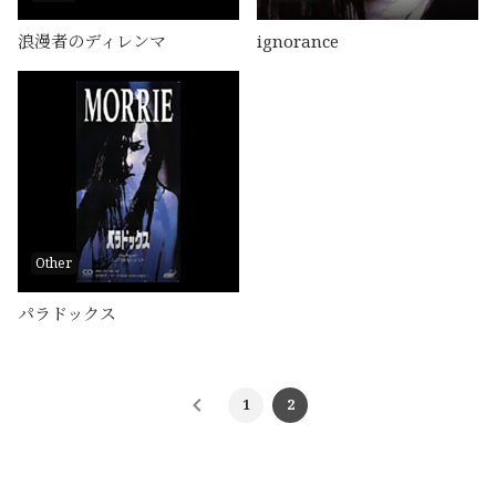
浪漫者のディレンマ
ignorance
Other
パラドックス
1
2