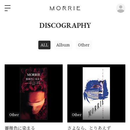
ロ
DISCOGRAPHY
ALL
Album
Other
Other
Other
薔薇色に染まる
さよなら、とりあえず