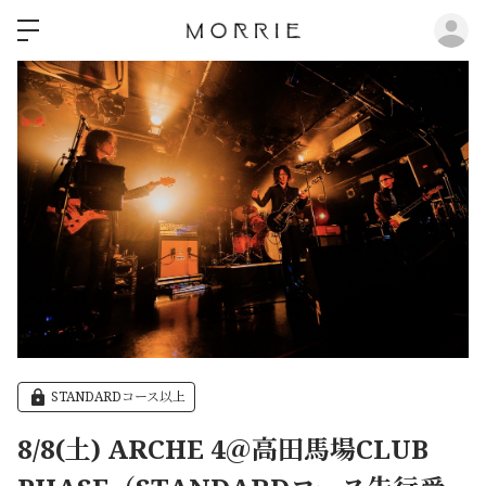
ロ
STANDARDコース以上
8/8(土) ARCHE 4＠高田馬場CLUB