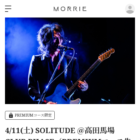
ロ
PREMIUMコース限定
4/11(土) SOLITUDE ＠高田馬場