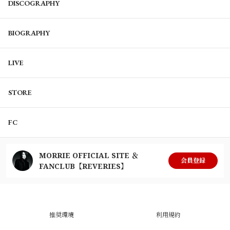
DISCOGRAPHY
BIOGRAPHY
LIVE
STORE
FC
MORRIE OFFICIAL SITE ＆
会員登録
FANCLUB【REVERIES】
推奨環境
利用規約