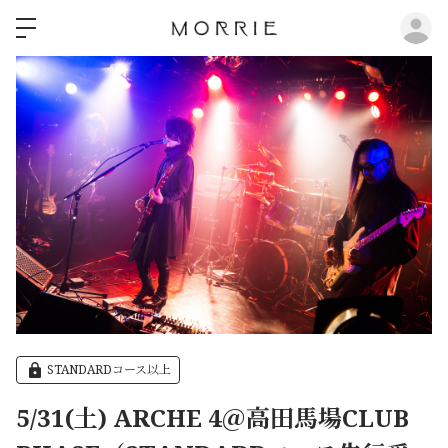
ロ
STANDARDコース以上
5/31(土) ARCHE 4＠高田馬場CLUB