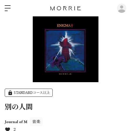
ロ
STANDARDコース以上
別の人間
音楽
Journal of M
2