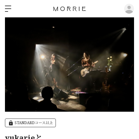
ロ
STANDARDコース以上
yukarieと