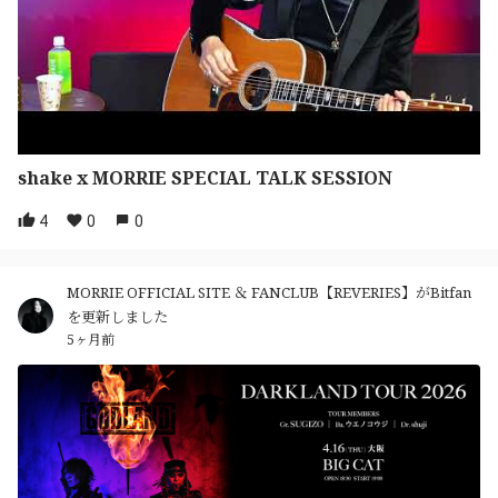
shake x MORRIE SPECIAL TALK SESSION
4
0
0
MORRIE OFFICIAL SITE ＆ FANCLUB【REVERIES】がBitfan
を更新しました
5ヶ月前