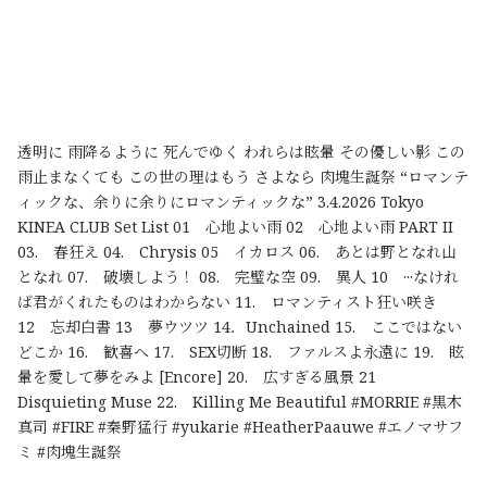
透明に 雨降るように 死んでゆく われらは眩暈 その優しい影 この
雨止まなくても この世の理はもう さよなら 肉塊生誕祭 “ロマンテ
ィックな、余りに余りにロマンティックな” 3.4.2026 Tokyo
KINEA CLUB Set List 01 心地よい雨 02 心地よい雨 PART II
03. 春狂え 04. Chrysis 05 イカロス 06. あとは野となれ山
となれ 07. 破壊しよう！ 08. 完璧な空 09. 異人 10 ···なけれ
ば君がくれたものはわからない 11. ロマンティスト狂い咲き
12 忘却白書 13 夢ウツツ 14．Unchained 15. ここではない
どこか 16. 歓喜へ 17. SEX切断 18. ファルスよ永遠に 19. 眩
暈を愛して夢をみよ [Encore] 20. 広すぎる風景 21
Disquieting Muse 22. Killing Me Beautiful #MORRIE #黒木
真司 #FIRE #秦野猛行 #yukarie #HeatherPaauwe #エノマサフ
ミ #肉塊生誕祭