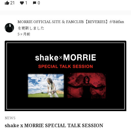
21
1
0
MORRIE OFFICIAL SITE ＆ FANCLUB【REVERIES】がBitfan
を更新しました
5ヶ月前
NEWS
shake x MORRIE SPECIAL TALK SESSION