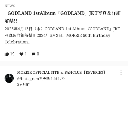
NEWS
GODLAND 1stAlbum「GODLAND」JKT写真＆詳細
解禁!!
2026年4月13日（水）GODLAND 1st Album『GODLAND』JKT
写真＆詳細解禁!! 2024年3月2日、MORRIE 60th Birthday
Celebration...
19
1
0
MORRIE OFFICIAL SITE ＆ FANCLUB【REVERIES】
がInstagramを更新しました
5ヶ月前